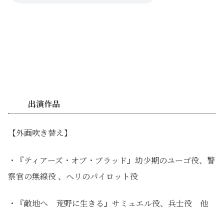
出演作品
【外画吹き替え】
・『ティアーズ・オブ・ブラッド』幼少期のユーゴ役、
警
察官の無線役 、ヘリのパイロット役
・『敵地へ 荒野に生きる』サミュエル役、兵士役 他