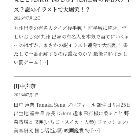
ズ？謎のイラストで大爆笑！？
2026年7月12日
九州出身の有名人クイズ後半戦！ 前半戦に続き、怪
しいおじ3が九州 出身の有名人を本気で当てにいく✊
…のはずが、まさかの謎イラスト連発で大混乱！ 果
たして一番正解するのは誰なのか？ 最後に恥ずかし
い罰ゲーム […]
田中声奈
2026年7月1日
田中 声奈 Tanaka Sena プロフィール 誕生日 9月25日
出生地 福井県 身長 153cm 趣味 飛行機に乗ること 野
菜栽培と収穫(いちご・スイカ・人参) ファッション/
美容研究 推し活(宝塚) 映画鑑賞 特 […]