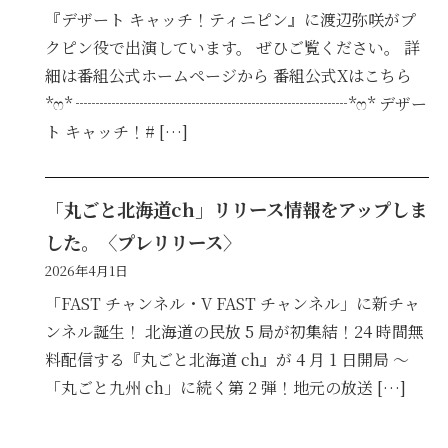
『デザート キャッチ！ティニピン』に渡辺弥咲がプ
クピン役で出演しています。 ぜひご覧ください。 詳
細は番組公式ホームページから 番組公式Xはこちら
*ෆ* ┈┈┈┈┈┈┈┈┈┈┈┈┈┈┈┈┈*ෆ* デザー
ト キャッチ！# […]
「丸ごと北海道ch」リリース情報をアップしま
した。〈プレリリース〉
2026年4月1日
「FAST チャンネル・V FAST チャンネル」に新チャ
ンネル誕生！ 北海道の民放 5 局が初集結！24 時間無
料配信する『丸ごと北海道 ch』が 4 月 1 日開局 ～
「丸ごと九州 ch」に続く第 2 弾！地元の放送 […]