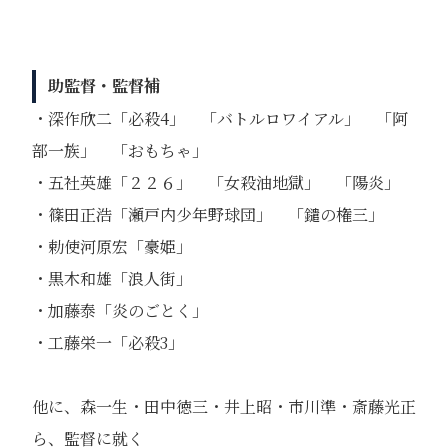
助監督・監督補
・深作欣二「必殺4」 「バトルロワイアル」 「阿
部一族」 「おもちゃ」
・五社英雄「２２６」 「女殺油地獄」 「陽炎」
・篠田正浩「瀬戸内少年野球団」 「鑓の権三」
・勅使河原宏「豪姫」
・黒木和雄「浪人街」
・加藤泰「炎のごとく」
・工藤栄一「必殺3」
他に、森一生・田中徳三・井上昭・市川準・斎藤光正
ら、監督に就く