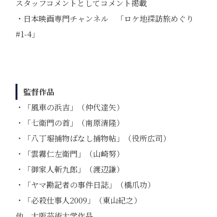
スタッフコメントとしてコメント掲載
・日本映画専門チャンネル 「ロケ地探訪旅めぐり
#1-4」
監督作品
・「風車の浜吉」（仲代達矢）
・「七衛門の首」（南原清隆）
・「八丁堀捕物ばなし捕物帖」（役所広司）
・「雲霧仁左衛門」（山崎努）
・「御家人斬九郎」（渡辺謙）
・「ヤマ勘記者の事件日誌」（橋爪功）
・「必殺仕事人2009」（東山紀之）
他、大阪芸術大学作品