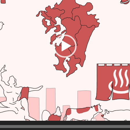
ー
ヤ
ー