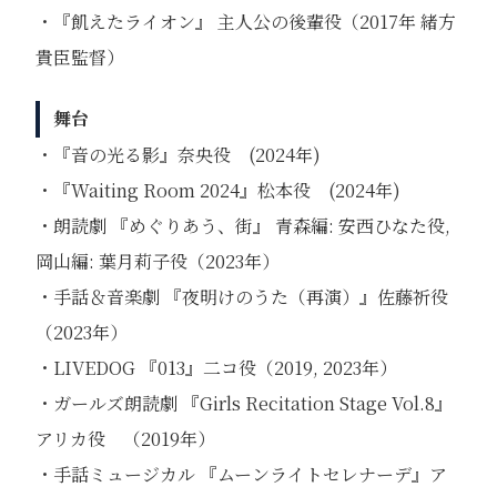
・『飢えたライオン』 主⼈公の後輩役（2017年 緒⽅
貴⾂監督）
舞台
・『音の光る影』奈央役 (2024年)
・『Waiting Room 2024』松本役 (2024年)
・朗読劇 『めぐりあう、街』 青森編: 安西ひなた役,
岡山編: 葉月莉子役（2023年）
・⼿話＆⾳楽劇 『夜明けのうた（再演）』佐藤祈役
（2023年）
・LIVEDOG 『013』二コ役（2019, 2023年）
・ガールズ朗読劇 『Girls Recitation Stage Vol.8』
アリカ役 （2019年）
・⼿話ミュージカル 『ムーンライトセレナーデ』ア