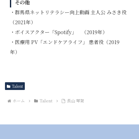
その他
・群⾺県ネットリテラシー向上動画 主⼈公 みさき役
（2021年）
・ボイスアクター「Spotify」 （2019年）
・医療⽤ PV「エンドケアライフ」 患者役（2019
年）
Talent
ホーム
Talent
長山 琴架