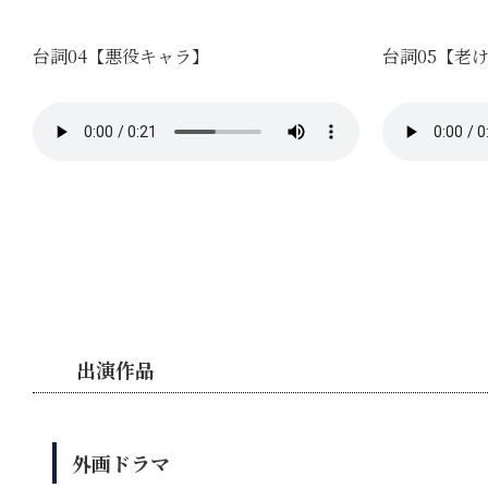
台詞04【悪役キャラ】
台詞05【老
出演作品
外画ドラマ