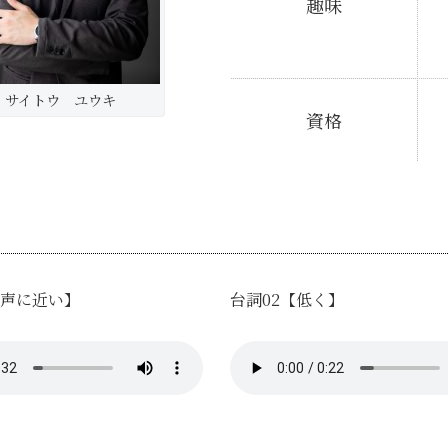
趣味
サイトウ ユウキ
資格
の声に近い】
台詞02【低く】