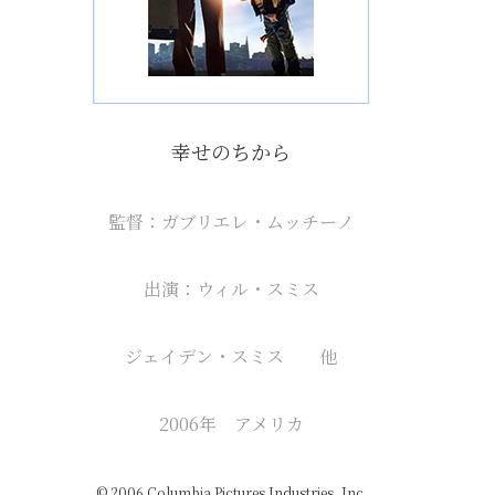
幸せのちから
監督：ガブリエレ・ムッチーノ
出演：ウィル・スミス
ジェイデン・スミス 他
2006年 アメリカ
© 2006 Columbia Pictures Industries, Inc.