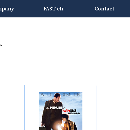
mpany
FAST ch
Contact
ト